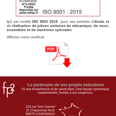
fp2 est certifié
ISO 9001 2015
pour ses activités d'
étude et
de
réalisation de pièces unitaires de mécanique, de sous-
ensembles et de machines spéciales
.
Affichez notre certificat :
Le partenaire de vos projets industriels
20 ans d'expérience et de savoir-faire. Une équipe dynamique,
expérimentée, formée à vos exigences.
210 rue Tony Garnier
ZI. Chaponnay Nord
69970 CHAPONNAY