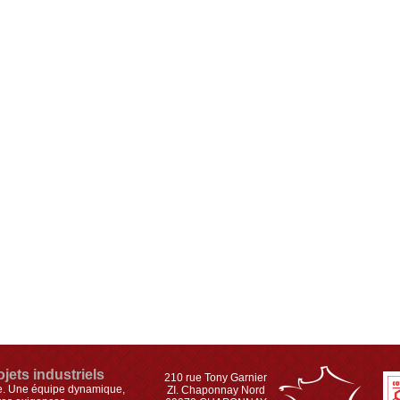
jets industriels
210 rue Tony Garnier
re. Une équipe dynamique,
ZI. Chaponnay Nord